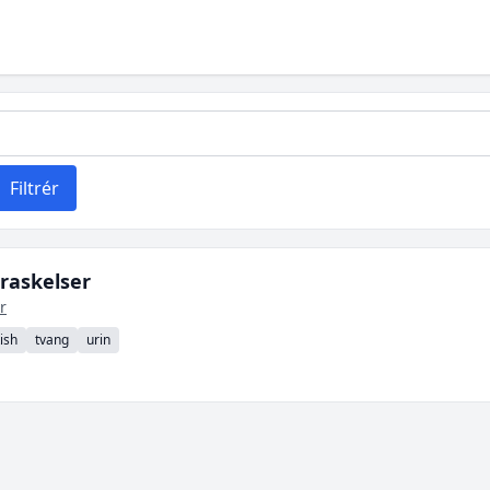
Filtrér
raskelser
r
ish
tvang
urin