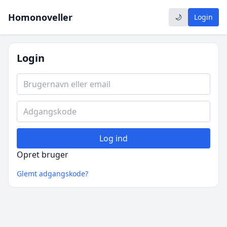
Homonoveller
🌙
Login
Login
Log ind
Opret bruger
Glemt adgangskode?