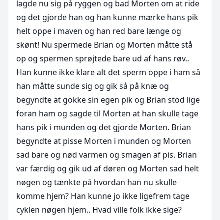
lagde nu sig på ryggen og bad Morten om at ride 
og det gjorde han og han kunne mærke hans pik 
helt oppe i maven og han red bare længe og 
skønt! Nu spermede Brian og Morten måtte stå 
op og spermen sprøjtede bare ud af hans røv.. 
Han kunne ikke klare alt det sperm oppe i ham så 
han måtte sunde sig og gik så på knæ og 
begyndte at gokke sin egen pik og Brian stod lige 
foran ham og sagde til Morten at han skulle tage 
hans pik i munden og det gjorde Morten. Brian 
begyndte at pisse Morten i munden og Morten 
sad bare og nød varmen og smagen af pis. Brian 
var færdig og gik ud af døren og Morten sad helt 
nøgen og tænkte på hvordan han nu skulle 
komme hjem? Han kunne jo ikke ligefrem tage 
cyklen nøgen hjem.. Hvad ville folk ikke sige? 