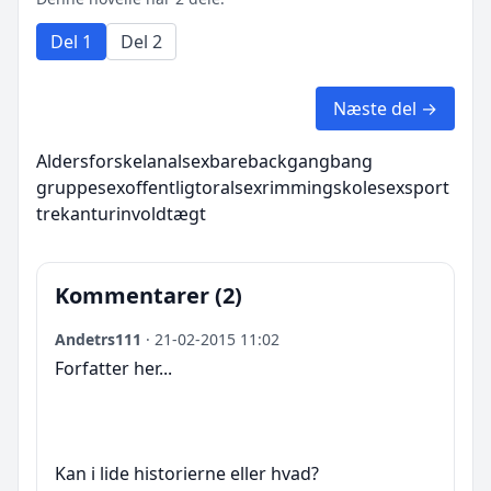
Del 1
Del 2
Næste del →
Aldersforskel
analsex
bareback
gangbang
gruppesex
offentligt
oralsex
rimming
skolesex
sport
trekant
urin
voldtægt
Kommentarer (2)
Andetrs111
· 21-02-2015 11:02
Forfatter her...
Kan i lide historierne eller hvad?