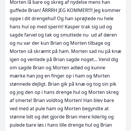
Morten lå bare og skreg af nydelse mens han 
guffede Brian! ÅRRRH JEG KOMMER!!!! Jeg kommer 
oppe i dit drengehul! Og han sprøjtede nu hele 
hans hul op med sperm! Kasper trak sig ud og 
sagde farvel og tak og smuttede nu  ud af døren 
og nu var der kun Brian og Morten tilbage og 
Morten så skræmt på ham. Morten sad nu på knæ 
igen og ventede på Brian sagde noget... Vend dig 
om sagde Brian og Morten adlød og kunne 
mærke han jog en finger op i ham og Morten 
stønnede dejligt. Brian gik på knæ og tog sin pik 
og jog den op i hans drenge hul og Morten skreg 
af smerte! Brian voldtog Morten! Han blev bare 
ved med at pule ham og Morten begyndte at 
stønne lidt og det gjorde Brian mere liderlig og 
pulede bare løs i hans lille drenge hul og Brian 