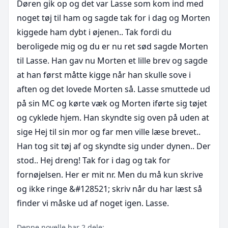
Døren gik op og det var Lasse som kom ind med 
noget tøj til ham og sagde tak for i dag og Morten 
kiggede ham dybt i øjenen.. Tak fordi du 
beroligede mig og du er nu ret sød sagde Morten 
til Lasse. Han gav nu Morten et lille brev og sagde 
at han først måtte kigge når han skulle sove i 
aften og det lovede Morten så. Lasse smuttede ud 
på sin MC og kørte væk og Morten iførte sig tøjet 
og cyklede hjem. Han skyndte sig oven på uden at 
sige Hej til sin mor og far men ville læse brevet.. 
Han tog sit tøj af og skyndte sig under dynen.. Der 
stod.. Hej dreng! Tak for i dag og tak for 
fornøjelsen. Her er mit nr. Men du må kun skrive 
og ikke ringe &#128521; skriv når du har læst så 
finder vi måske ud af noget igen. Lasse.  
Denne novelle har 2 dele: