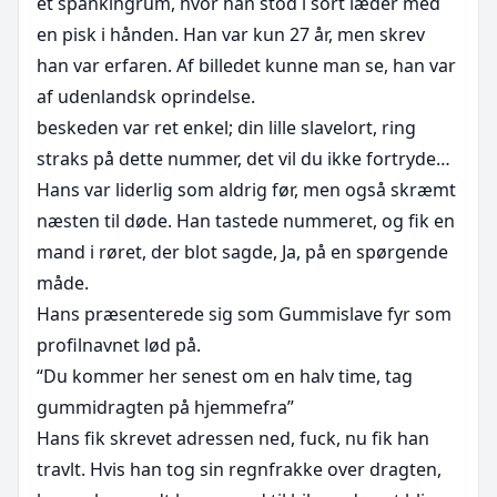
et spankingrum, hvor han stod i sort læder med 
en pisk i hånden. Han var kun 27 år, men skrev 
han var erfaren. Af billedet kunne man se, han var 
af udenlandsk oprindelse. 

beskeden var ret enkel; din lille slavelort, ring 
straks på dette nummer, det vil du ikke fortryde…

Hans var liderlig som aldrig før, men også skræmt 
næsten til døde. Han tastede nummeret, og fik en 
mand i røret, der blot sagde, Ja, på en spørgende 
måde.

Hans præsenterede sig som Gummislave fyr som 
profilnavnet lød på. 

“Du kommer her senest om en halv time, tag 
gummidragten på hjemmefra”

Hans fik skrevet adressen ned, fuck, nu fik han 
travlt. Hvis han tog sin regnfrakke over dragten, 