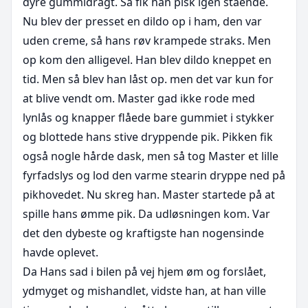
dyre gummidragt. Så fik han pisk igen stående. 
Nu blev der presset en dildo op i ham, den var 
uden creme, så hans røv krampede straks. Men 
op kom den alligevel. Han blev dildo kneppet en 
tid. Men så blev han låst op. men det var kun for 
at blive vendt om. Master gad ikke rode med 
lynlås og knapper flåede bare gummiet i stykker 
og blottede hans stive dryppende pik. Pikken fik 
også nogle hårde dask, men så tog Master et lille 
fyrfadslys og lod den varme stearin dryppe ned på 
pikhovedet. Nu skreg han. Master startede på at 
spille hans ømme pik. Da udløsningen kom. Var 
det den dybeste og kraftigste han nogensinde 
havde oplevet. 

Da Hans sad i bilen på vej hjem øm og forslået, 
ydmyget og mishandlet, vidste han, at han ville 