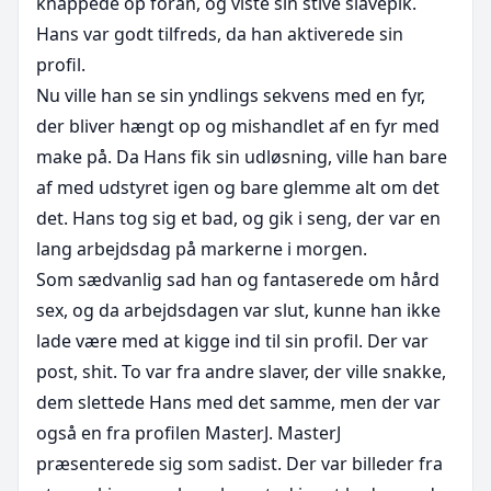
knappede op foran, og viste sin stive slavepik. 
Hans var godt tilfreds, da han aktiverede sin 
profil. 

Nu ville han se sin yndlings sekvens med en fyr, 
der bliver hængt op og mishandlet af en fyr med 
make på. Da Hans fik sin udløsning, ville han bare 
af med udstyret igen og bare glemme alt om det 
det. Hans tog sig et bad, og gik i seng, der var en 
lang arbejdsdag på markerne i morgen. 

Som sædvanlig sad han og fantaserede om hård 
sex, og da arbejdsdagen var slut, kunne han ikke 
lade være med at kigge ind til sin profil. Der var 
post, shit. To var fra andre slaver, der ville snakke, 
dem slettede Hans med det samme, men der var 
også en fra profilen MasterJ. MasterJ 
præsenterede sig som sadist. Der var billeder fra 