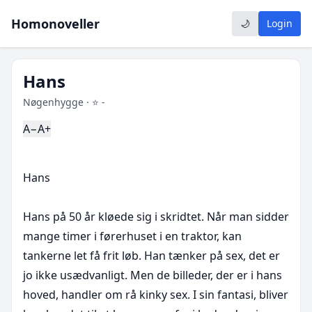
Homonoveller
🌙
Login
Hans
Nøgenhygge · ⭐ -
A−
A+
Hans

Hans på 50 år kløede sig i skridtet. Når man sidder 
mange timer i førerhuset i en traktor, kan 
tankerne let få frit løb. Han tænker på sex, det er 
jo ikke usædvanligt. Men de billeder, der er i hans 
hoved, handler om rå kinky sex. I sin fantasi, bliver 