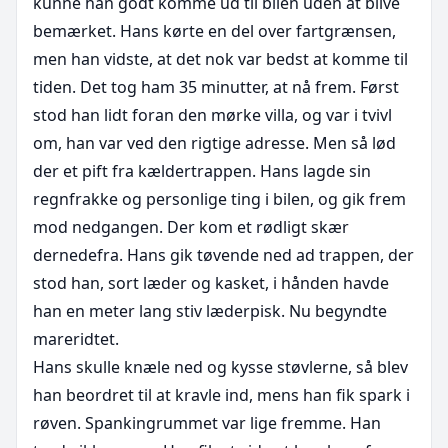
kunne han godt komme ud til bilen uden at blive 
bemærket. Hans kørte en del over fartgrænsen, 
men han vidste, at det nok var bedst at komme til 
tiden. Det tog ham 35 minutter, at nå frem. Først 
stod han lidt foran den mørke villa, og var i tvivl 
om, han var ved den rigtige adresse. Men så lød 
der et pift fra kældertrappen. Hans lagde sin 
regnfrakke og personlige ting i bilen, og gik frem 
mod nedgangen. Der kom et rødligt skær 
dernedefra. Hans gik tøvende ned ad trappen, der 
stod han, sort læder og kasket, i hånden havde 
han en meter lang stiv læderpisk. Nu begyndte 
mareridtet.

Hans skulle knæle ned og kysse støvlerne, så blev 
han beordret til at kravle ind, mens han fik spark i 
røven. Spankingrummet var lige fremme. Han 