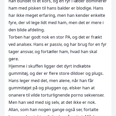
han bundet til et kors, og en fyr i læder dominerer 
ham med pisken til hans balder er blodige. Hans 
har ikke meget erfaring, men han kender enkelte 
fyre, der vil lege lidt med ham, men det er mere i 
den blide afdeling.

Torben har godt nok en stor PA, og det er frækt 
ved analsex. Hans er passiv, og har brug for en fyr 
tager ansvar, og fortæller ham, hvad han skal 
gøre.

Hjemme i skuffen ligger det dyrt indkøbte 
gummitøj, og der er flere store dildoer og plugs. 
Hans leger med det, men alene, når han får 
gummitøjet på og pluggen op, elsker han at 
onanere til vilde torturlignende porno sekvenser. 

Men han ved med sig selv, at det ikke er nok. 
Allan, som han nogen gange også ser, fortalte 