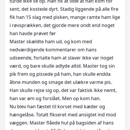
turde ikke se op. Han fik at vide at han kom for 
sent, det kostede dyrt. Stadig liggende på alle fire 
fik han 15 slag med pisken, mange ramte ham lige 
i røvsprækken, det gjorde mere ondt end noget 
han havde prøvet før

Master skældte ham ud, og kom med 
nedværdigende kommentarer om hans 
udseende, fortalte ham at slaver ikke var noget 
værd, og bare skulle adlyde altid. Master tog sin 
pik frem og pissede på ham, han skulle endda 
åbne munden og smage det ulækre varme pis.

Han skulle rejse sig op, det var faktisk ikke nemt, 
han var øm og forslået. Men op kom han.

Nu blev han fæstet til korset med kæder og 
hængelåse. Totalt fikseret med ansigtet ind mod 
væggen. Master flåede hul på bagsiden af hans 